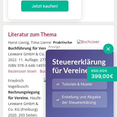
Jetzt kaufen!
Literatur zum Thema
Horst Lienig, Timo Lienig:
Praktische
×
Anzeige
Buchführung für Vereine.
Haufe-
Lexware GmbH & Co. KG (Freiburg)
2022. 11. Auflage. 277 Seiten.
Steuererklärung
ISBN 978-3-648-14974-4.
für Vereine
650,00€
Rezension lesen
Buch bestellen
399,00€
Friedrich
Tutorials & Muster
Vogelbusch:
Rechnungslegung
Erstellung und Abgabe
für Vereine.
Haufe-
der Steuererklärung
Lexware GmbH &
Co. KG (Freiburg)
2020. 293 Seiten.