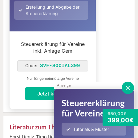
Erstellung und Abgabe der
Steuererklärung
Steuererklärung für Vereine
inkl. Anlage Gem
Code:
SVF-SOCIAL399
Nur für gemeinnützige Vereine
×
Anzeige
Jetzt kaufen!
Steuererklärung
für Vereine
650,00€
399,00€
Literatur zum Thema
Tutorials & Muster
Horst Lienig, Timo Lienig:
Praktische