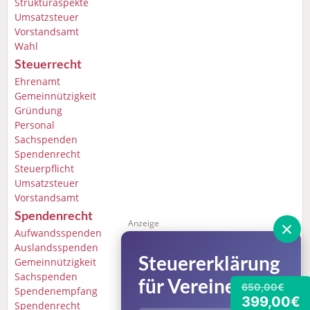
Strukturaspekte
Umsatzsteuer
Vorstandsamt
Wahl
Steuerrecht
Ehrenamt
Gemeinnützigkeit
Gründung
Personal
Sachspenden
Spendenrecht
Steuerpflicht
Umsatzsteuer
Vorstandsamt
Spendenrecht
×
Anzeige
Aufwandsspenden
Auslandsspenden
Steuererklärung
Gemeinnützigkeit
Sachspenden
für Vereine
650,00€
Spendenempfang
399,00€
Spendenrecht