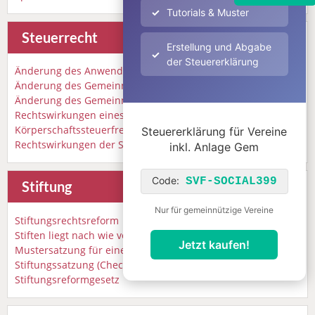
Tutorials & Muster
Steuerrecht
Erstellung und Abgabe
der Steuererklärung
Änderung des Anwendungserlasses 2016
Änderung des Gemeinnützigkeitsrechts 2012
Änderung des Gemeinnützigkeitsrechts 2007
Rechtswirkungen eines
Körperschaftssteuerfreistellungsbescheids
Steuererklärung für Vereine
Rechtswirkungen der Steuerbegünstigung
inkl. Anlage Gem
Code:
SVF-SOCIAL399
Stiftung
Nur für gemeinnützige Vereine
Stiftungsrechtsreform
Stiften liegt nach wie vor im Trend
Jetzt kaufen!
Mustersatzung für eine einfache Stiftung
Stiftungssatzung (Checkliste)
Stiftungsreformgesetz