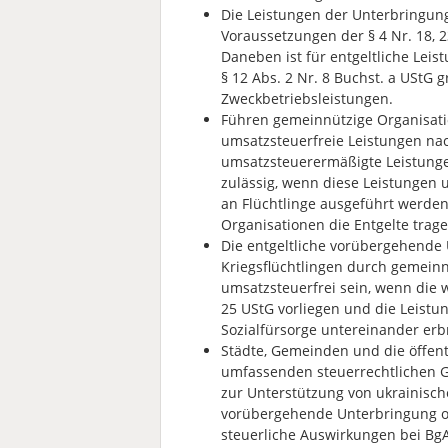
Die Leistungen der Unterbringun
Voraussetzungen der § 4 Nr. 18, 2
Daneben ist für entgeltliche Lei
§ 12 Abs. 2 Nr. 8 Buchst. a UStG
Zweckbetriebsleistungen.
Führen gemeinnützige Organisati
umsatzsteuerfreie Leistungen nach
umsatzsteuerermäßigte Leistungen
zulässig, wenn diese Leistungen
an Flüchtlinge ausgeführt werde
Organisationen die Entgelte trage
Die entgeltliche vorübergehende
Kriegsflüchtlingen durch gemeinn
umsatzsteuerfrei sein, wenn die w
25 UStG vorliegen und die Leist
Sozialfürsorge untereinander erb
Städte, Gemeinden und die öffen
umfassenden steuerrechtlichen G
zur Unterstützung von ukrainische
vorübergehende Unterbringung oh
steuerliche Auswirkungen bei BgA