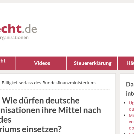
cht
Videos
Steuererklärung
Häu
Billigkeitserlass des Bundesfinanzministeriums
Da
int
 - Wie dürfen deutsche
Up
isationen ihre Mittel nach
du
Mi
 des
vo
riums einsetzen?
do