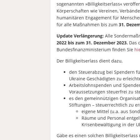
sogenannten »Billigkeitserlass« veröffe
Körperschaften wie Vereinen, Verbände
humanitären Engagement für Menschen 
für alle Maßnahmen bis zum
31. Dezem
Update Verlängerung:
Alle Sondermaßn
2022 bis zum 31. Dezember 2023.
Das d
Bundesfinanzministerium finden Sie
hi
Der Billigkeitserlass dient dazu,
den Steuerabzug bei Spendern fü
Ukraine Geschädigten zu erleicht
Arbeitslohnspenden und Spenden
Voraussetzungen steuerfrei zu st
es den gemeinnützigen Organisa
Stiftungen – steuerrechtlich zu e
eigene Mittel (u.a. aus So
Räume und Personal entgeltl
Krisenbewältigung in der U
Gäbe es einen solchen Billigkeitserlass