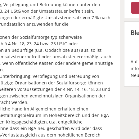
g, Verpflegung und Betreuung können unter den
3, 24 UStG von der Umsatzsteuer befreit sein.
stungen der ermäßigte Umsatzsteuersatz von 7 % nach
 grundsätzlich anzuwenden für die
Bl
onen der Sozialfürsorge typischerweise
 § 4 Nr. 18, 23, 24 bzw. 25 UStG oder
 an Bedürftige (u.a. Obdachlose aus) aus, so ist
 umsatzsteuerbefreit oder umsatzsteuerermäßigt auch
Auf
n, wenn öffentliche Kassen oder andere gemeinnützige
inf
n.
Neu
 Unterbringung, Verpflegung und Betreuung von
ützige Organisationen der Sozialfürsorge können
eiteren Voraussetzungen der 4 Nr. 14, 16, 18, 23 und
ungen zwischen gemeinnützigen Organisationen der
racht werden.
tliche Hand im Allgemeinen erhalten einen
estaltungspielraum im Hoheitsbereich und den BgA
n Kriegsgeschädigten, u.a. entgeltliche
ne dass ein BgA neu geschaffen wird oder dass
-Verlustausgleich aus dem hoheitlichen Bereich