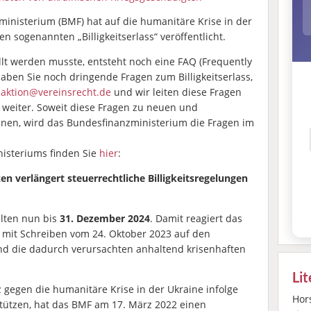
zministerium (BMF) hat auf die humanitäre Krise in der
n sogenannten „Billigkeitserlass“ veröffentlicht.
tellt werden musste, entsteht noch eine FAQ (Frequently
ben Sie noch dringende Fragen zum Billigkeitserlass,
aktion@vereinsrecht.de
und wir leiten diese Fragen
weiter. Soweit diese Fragen zu neuen und
nen, wird das Bundesfinanzministerium die Fragen im
isteriums finden Sie
hier
:
n verlängert steuerrechtliche Billigkeitsregelungen
lten nun bis
31. Dezember 2024
. Damit reagiert das
mit Schreiben vom 24. Oktober 2023 auf den
nd die dadurch verursachten anhaltend krisenhaften
Li
z gegen die humanitäre Krise in der Ukraine infolge
Hors
stützen, hat das BMF am 17. März 2022 einen