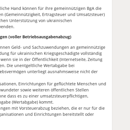
tliche Hand können für ihre gemeinnützigen BgA die
en (Gemeinnützigkeit, Ertragsteuer und Umsatzsteuer)
ichen Unterstützung von ukrainischen
wenden.
en (voller Betriebsausgabenabzug)
önnen Geld- und Sachzuwendungen an gemeinnützige
ung für ukrainischen Kriegsgeschädigte vollständig
enn sie in der Öffentlichkeit (Internetseite, Zeitung
en. Die unentgeltliche Wertabgabe bei
bsvermögen unterliegt ausnahmsweise nicht der
ationen, Einrichtungen für geflüchtete Menschen und
wundeter sowie weiteren öffentlichen Stellen
hne dass es zu einer umsatzsteuerpflichtigen,
abgabe (Wertabgabe) kommt.
ngen mit Vorsteuerabzug beziehen, die er nur für die
anisationen und Einrichtungen bereitstellt oder