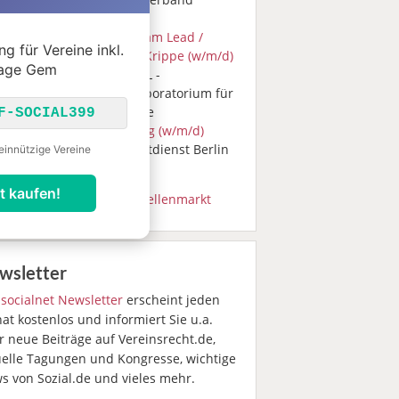
Koblenz e.V.
08.2026
Kindergarten Team Lead /
g für Vereine inkl.
Bereichsleitung Krippe (w/m/d)
age Gem
Heidelberg, EMBL -
Europäisches Laboratorium für
Molekularbiologie
F-SOCIAL399
08.2026
Geschäftsführung (w/m/d)
Berlin, Drogennotdienst Berlin
einnützige Vereine
gGmbH
t kaufen!
zug aus dem
socialnet Stellenmarkt
wsletter
r
socialnet Newsletter
erscheint jeden
t kostenlos und informiert Sie u.a.
r neue Beiträge auf Vereinsrecht.de,
uelle Tagungen und Kongresse, wichtige
s von Sozial.de und vieles mehr.