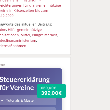
ndesfinanzministerium -
leichterungen für u.a. gemeinnützige
reine in Krisenzeiten bis zum
.12.2020
agworte des aktuellen Beitrags:
aine
,
Hilfe
,
gemeinnützige
anisationen
,
Mittel
,
Billigkeitserlass
,
desfinanzministerium
,
dermaßnahmen
Steuererklärung
für Vereine
650,00€
399,00€
Tutorials & Muster