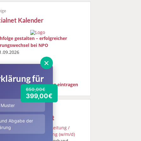
cialnet Kalender
hfolge gestalten – erfolgreicher
rungswechsel bei NPO
.09.2026
öln
×
ialGestaltung GmbH
rgang
klärung für
 Kalender
•
Veranstaltung eintragen
650,00€
399,00€
& Muster
ialnet Stellenmarkt
 und Abgabe der
08.2026
Kaufmännische Leitung /
ärung
Leitung Verwaltung (w/m/d)
Koblenz, Caritasverband