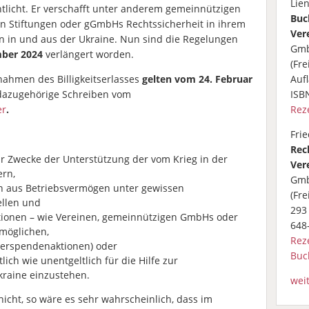
Lie
ntlicht. Er verschafft unter anderem gemeinnützigen
Buc
n Stiftungen oder gGmbHs Rechtssicherheit in ihrem
Ver
in und aus der Ukraine. Nun sind die Regelungen
Gmb
ber 2024
verlängert worden.
(Fre
ahmen des Billigkeitserlasses
gelten vom 24. Februar
Aufl
azugehörige Schreiben vom
ISB
er
.
Rez
Fri
Rec
r Zwecke der Unterstützung der vom Krieg in der
Ver
ern,
Gmb
 aus Betriebsvermögen unter gewissen
(Fre
ellen und
293 
tionen – wie Vereinen, gemeinnützigen GmbHs oder
648
rmöglichen,
Rez
nderspendenaktionen) oder
Buc
ich wie unentgeltlich für die Hilfe zur
kraine einzustehen.
wei
 nicht, so wäre es sehr wahrscheinlich, dass im