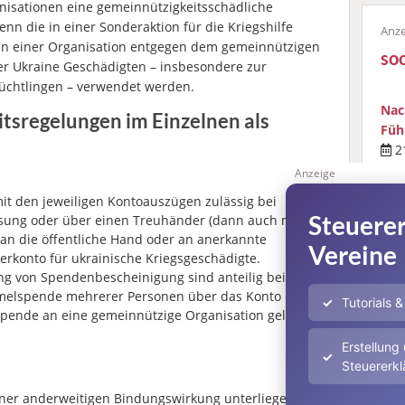
nisationen eine gemeinnützigkeitsschädliche
n die in einer Sonderaktion für die Kriegshilfe
en einer Organisation entgegen dem gemeinnützigen
so
er Ukraine Geschädigten – insbesondere zur
üchtlingen – verwendet werden.
Nac
eitsregelungen im Einzelnen als
Füh
21
K
Anzeige
Soz
it den jeweiligen Kontoauszügen zulässig bei
Leh
Steuerer
sung oder über einen Treuhänder (dann auch mit
 an die öffentliche Hand oder an anerkannte
zum
Vereine
rkonto für ukrainische Kriegsgeschädigte.
g von Spendenbescheinigung sind anteilig bei der
elspende mehrerer Personen über das Konto einer
Tutorials 
Spende an eine gemeinnützige Organisation geleistet
soc
Erstellung
g
06.
Steuererkl
einer anderweitigen Bindungswirkung unterliegen,