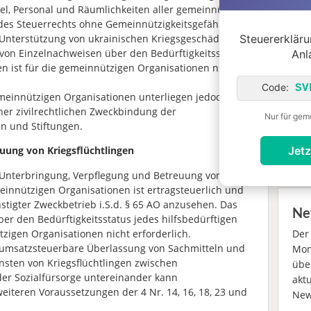
el, Personal und Räumlichkeiten aller gemeinnützigen
 des Steuerrechts ohne Gemeinnützigkeitsgefährdung
06.
Steuererklärun
r Unterstützung von ukrainischen Kriegsgeschädigten
von Einzelnachweisen über den Bedürftigkeitsstatus
Anl
en ist für die gemeinnützigen Organisationen nicht
Code:
SV
meinnützigen Organisationen unterliegen jedoch –
05.
er zivilrechtlichen Zweckbindung der
Nur für gem
en und Stiftungen.
Jetz
uung von Kriegsflüchtlingen
Aus
 Unterbringung, Verpflegung und Betreuung von
meinnützigen Organisationen ist ertragsteuerlich und
stigter Zweckbetrieb i.S.d. § 65 AO anzusehen. Das
Ne
er den Bedürftigkeitsstatus jedes hilfsbedürftigen
tzigen Organisationen nicht erforderlich.
De
 umsatzsteuerbare Überlassung von Sachmitteln und
Mona
sten von Kriegsflüchtlingen zwischen
übe
er Sozialfürsorge untereinander kann
akt
eiteren Voraussetzungen der 4 Nr. 14, 16, 18, 23 und
New