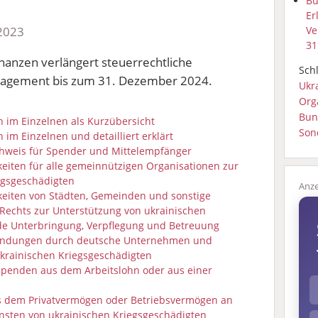
Bu
Er
Ve
.2023
31
nanzen verlängert steuerrechtliche
Schl
Engagement bis zum 31. Dezember 2024.
Ukr
Org
Bun
en im Einzelnen als Kurzübersicht
Son
n im Einzelnen und detailliert erklärt
hweis für Spender und Mittelempfänger
keiten für alle gemeinnützigen Organisationen zur
egsgeschädigten
gkeiten von Städten, Gemeinden und sonstige
n Rechts zur Unterstützung von ukrainischen
de Unterbringung, Verpflegung und Betreuung
wendungen durch deutsche Unternehmen und
ukrainischen Kriegsgeschädigten
spenden aus dem Arbeitslohn oder aus einer
 dem Privatvermögen oder Betriebsvermögen an
nsten von ukrainischen Kriegsgeschädigten