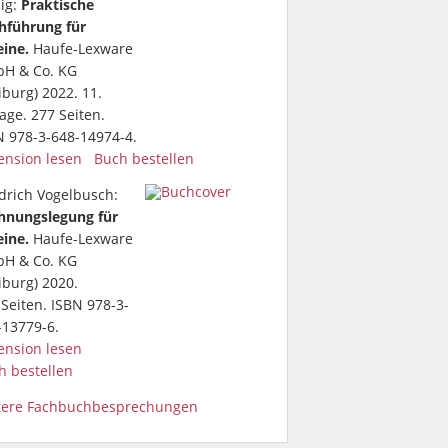
nig:
Praktische
hführung für
eine.
Haufe-Lexware
H & Co. KG
iburg) 2022. 11.
age. 277 Seiten.
N 978-3-648-14974-4.
ension lesen
Buch bestellen
edrich Vogelbusch:
hnungslegung für
eine.
Haufe-Lexware
H & Co. KG
iburg) 2020.
Seiten. ISBN 978-3-
-13779-6.
ension lesen
h bestellen
tere Fachbuchbesprechungen