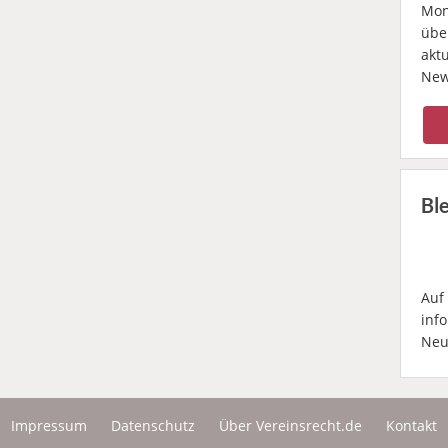
Mona
übe
akt
New
Bl
Auf
inf
Neu
Impressum
Datenschutz
Über Vereinsrecht.de
Kontakt