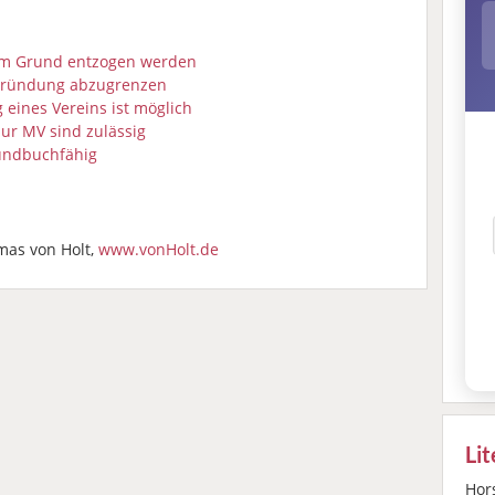
em Grund entzogen werden
gründung abzugrenzen
 eines Vereins ist möglich
ur MV sind zulässig
rundbuchfähig
mas von Holt,
www.vonHolt.de
Li
Hors