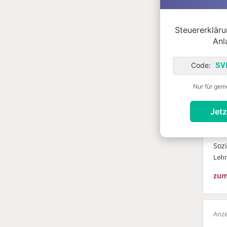
Steuererklärun
so
Anl
Code:
SV
Prax
Anl
Nur für gem
24
o
Jetz
Räu
Ber
Wei
Soz
Leh
zum