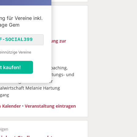
g für Vereine inkl.
cialnet Kalender
age Gem
F-SOCIAL399
isanleitung - Qualifizierung zur
eitung
einnützige Vereine
.09.–15.10.2026
nline
t kaufen!
me der Erneuerung® - Coaching,
atung & Fortbildung, Beratungs- und
terbildungsformate in der
ialwirtschaft Melanie Hartung
rgang
 Kalender
•
Veranstaltung eintragen