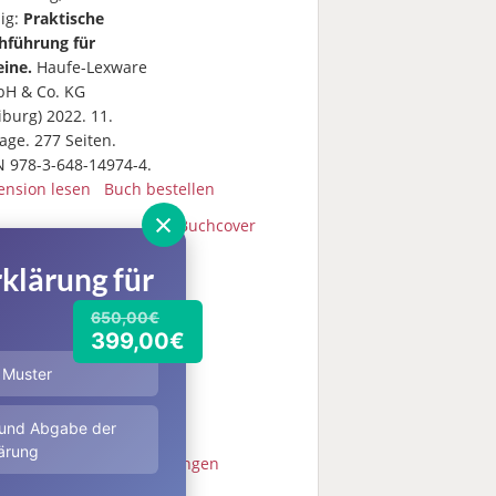
nig:
Praktische
hführung für
eine.
Haufe-Lexware
H & Co. KG
iburg) 2022. 11.
age. 277 Seiten.
N 978-3-648-14974-4.
ension lesen
Buch bestellen
×
edrich Vogelbusch:
hnungslegung für
klärung für
eine.
Haufe-Lexware
H & Co. KG
650,00€
iburg) 2020.
399,00€
Seiten. ISBN 978-3-
-13779-6.
& Muster
ension lesen
h bestellen
 und Abgabe der
ärung
tere Fachbuchbesprechungen