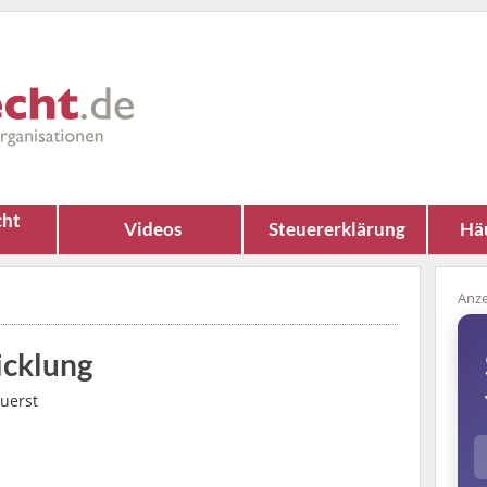
cht
Videos
Steuererklärung
Häu
icklung
zuerst