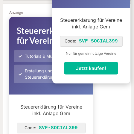
Steuererklärung für Vereine
inkl. Anlage Gem
Steuererklärung
für Vereine
Code:
650,00€
SVF-SOCIAL399
399,00€
Nur für gemeinnützige Vereine
Tutorials & Muster
Jetzt kaufen!
Erstellung und Abgabe der
Steuererklärung
Steuererklärung für Vereine
inkl. Anlage Gem
Code:
SVF-SOCIAL399