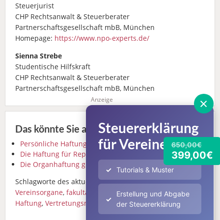
Steuerjurist
CHP Rechtsanwalt & Steuerberater
Partnerschaftsgesellschaft mbB, München
Homepage:
https://www.npo-experts.de/
Sienna Strebe
Studentische Hilfskraft
CHP Rechtsanwalt & Steuerberater
Partnerschaftsgesellschaft mbB, München
×
Anzeige
Steuererklärung
Das könnte Sie auch interessieren
für Vereine
Persönliche Haftung von Vereinsorganen
650,00€
399,00€
Die Haftung für Repräsentanten eines Vereins
Die Organhaftung gem. § 31 BGB
Tutorials & Muster
Schlagworte des aktuellen Beitrags:
Vereinsorgane
,
fakultatives Organ
,
Geschäftsführer
,
Erstellung und Abgabe
Haftung
,
Vertretungsmacht
der Steuererklärung