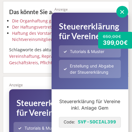
×
Anzeige
Das könnte Sie auch interessieren
Die Organhaftung gem. § 31 BGB
Steuererklärung
Der Haftungsvertreter
Haftung des Vorstands gegenüber
für Vereine
650,00€
Nichtvereinsmitgliedern
399,00€
Schlagworte des aktuellen Beitrags:
Tutorials & Muster
Vereinshaftung
,
Repräsentant
,
Vertretungsmacht
,
Geschäftskreis
,
Pflichtverletzung
Erstellung und Abgabe
der Steuererklärung
Steuererklärung
Steuererklärung für Vereine
inkl. Anlage Gem
für Vereine
650,00€
399,00€
Code:
SVF-SOCIAL399
Tutorials & Muster