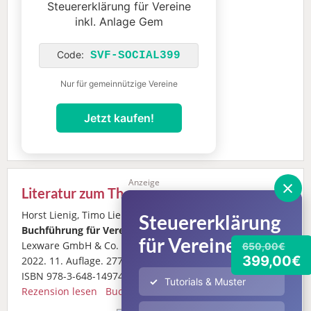
Steuererklärung für Vereine
inkl. Anlage Gem
Code:
SVF-SOCIAL399
Nur für gemeinnützige Vereine
Jetzt kaufen!
×
Anzeige
Literatur zum Thema
Horst Lienig, Timo Lienig:
Praktische
Steuererklärung
Buchführung für Vereine.
Haufe-
für Vereine
Lexware GmbH & Co. KG (Freiburg)
650,00€
399,00€
2022. 11. Auflage. 277 Seiten.
ISBN 978-3-648-14974-4.
Tutorials & Muster
Rezension lesen
Buch bestellen