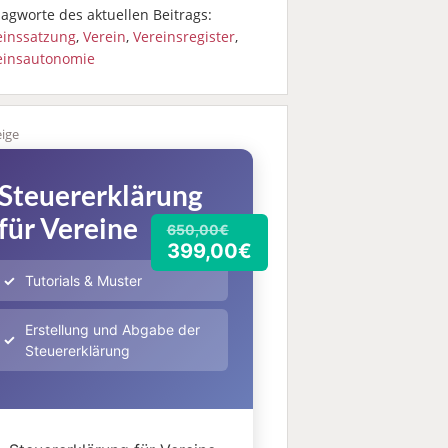
agworte des aktuellen Beitrags:
einssatzung
,
Verein
,
Vereinsregister
,
einsautonomie
Steuererklärung
für Vereine
650,00€
399,00€
Tutorials & Muster
Erstellung und Abgabe der
Steuererklärung