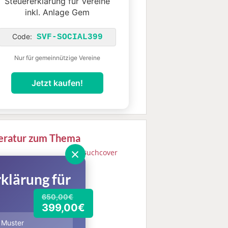
Steuererklärung für Vereine
inkl. Anlage Gem
Code:
SVF-SOCIAL399
Nur für gemeinnützige Vereine
Jetzt kaufen!
teratur zum Thema
×
t Lienig, Timo
nig:
Praktische
klärung für
hführung für
eine.
Haufe-Lexware
650,00€
H & Co. KG
399,00€
iburg) 2022. 11.
age. 277 Seiten.
& Muster