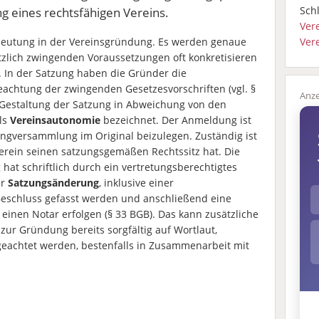
Schl
ung eines rechtsfähigen Vereins.
Ver
eutung in der Vereinsgründung. Es werden genaue
Ver
tzlich zwingenden Voraussetzungen oft konkretisieren
. In der Satzung haben die Gründer die
eachtung der zwingenden Gesetzesvorschriften (vgl. §
e Gestaltung der Satzung in Abweichung von den
als
Vereinsautonomie
bezeichnet. Der Anmeldung ist
dungversammlung im Original beizulegen. Zuständig ist
Verein seinen satzungsgemäßen Rechtssitz hat. Die
at schriftlich durch ein vertretungsberechtigtes
er
Satzungsänderung
, inklusive einer
schluss gefasst werden und anschließend eine
inen Notar erfolgen (§ 33 BGB). Das kann zusätzliche
zur Gründung bereits sorgfältig auf Wortlaut,
 geachtet werden, bestenfalls in Zusammenarbeit mit