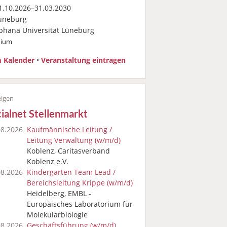
.10.2026–31.03.2030
üneburg
phana Universität Lüneburg
dium
 Kalender
•
Veranstaltung eintragen
ialnet Stellenmarkt
08.2026
Kaufmännische Leitung /
Leitung Verwaltung (w/m/d)
Koblenz, Caritasverband
Koblenz e.V.
08.2026
Kindergarten Team Lead /
Bereichsleitung Krippe (w/m/d)
Heidelberg, EMBL -
Europäisches Laboratorium für
Molekularbiologie
08.2026
Geschäftsführung (w/m/d)