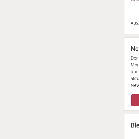
Aus
Ne
De
Mona
übe
akt
New
Bl