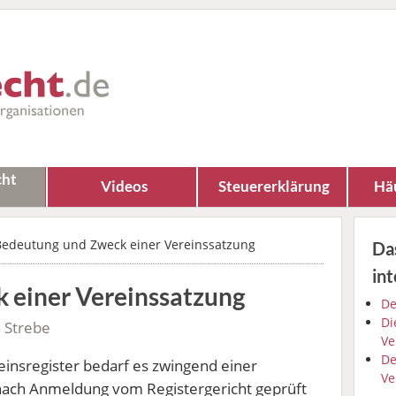
cht
Videos
Steuererklärung
Häu
Bedeutung und Zweck einer Vereinssatzung
Da
int
 einer Vereinssatzung
De
Di
a Strebe
Ve
De
einsregister bedarf es zwingend einer
Ve
nach Anmeldung vom Registergericht geprüft